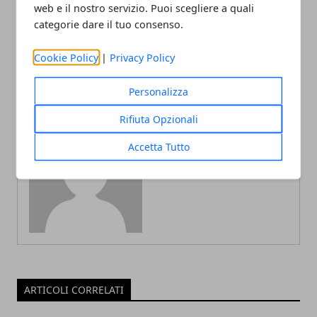
Come proteggere la
Let’s think sustainable: “Le
web e il nostro servizio. Puoi scegliere a quali
propria piscina: gli
10 Regole del Green”,
categorie dare il tuo consenso.
strumenti da utilizzare
iniziativa per l'educazione
ambientale
Cookie Policy
|
Privacy Policy
Personalizza
Rifiuta Opzionali
Accetta Tutto
Redazione
ARTICOLI CORRELATI