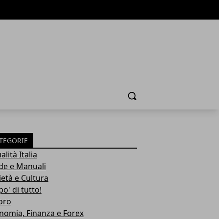
Cerca
TEGORIE
alità Italia
de e Manuali
ietà e Cultura
o' di tutto!
oro
nomia, Finanza e Forex