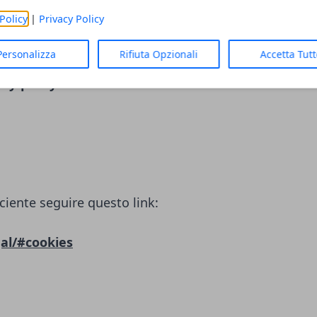
LC)
Policy
|
Privacy Policy
ciente seguire questo link:
Personalizza
Rifiuta Opzionali
Accetta Tut
cy-policy/
ciente seguire questo link:
al/#cookies