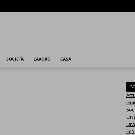
SOCIETÀ
LAVORO
CASA
CA
Attu
Gui
Soc
Un p
Lav
Eco