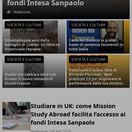
fondi Intesa Sanpaolo
di
- Redazione
SOCIETÀ E CULTURA
SOCIETÀ E CULTURA
Ottantacinque anni dalla
Carta del Docente ai precari:
battaglia di Cheren: un libro ne
boom di sentenze favorevoli in
ricostruisce l’epopea
tutta Italia
SOCIETÀ E CULTURA
SOCIETÀ E CULTURA
Pubblicato il nuovo libro di
Quello che sabbia e neve non
Riccardo Peccianti: “Best
dicono: il nuovo romanzo di
practices 2.0 per migliorare le
Nicolò Frasson
performance della tua struttura
ricettiva – hotel ed
extralberghiero. Strategia,
comunicazione e vendite. Ediz.
ampliata.”
Studiare in UK: come Mission
Study Abroad facilita l’accesso ai
fondi Intesa Sanpaolo
Redazione
- 08 ago 2026