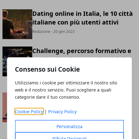
Dating online in Italia, le 10 città
italiane con più utenti attivi
Redazione
- 20 gen 2023
Challenge, percorso formativo e
motivazionale con 3 giorni dal
vivo
Consenso sui Cookie
Redazione
- 19 mag 2022
Utilizziamo i cookie per ottimizzare il nostro sito
web e il nostro servizio. Puoi scegliere a quali
Come organizzare un evento di
categorie dare il tuo consenso.
beneficenza: tutto ciò che c’è da
Cookie Policy
|
Privacy Policy
sapere
Redazione
- 11 lug 2020
Personalizza
Rifiuta Opzionali