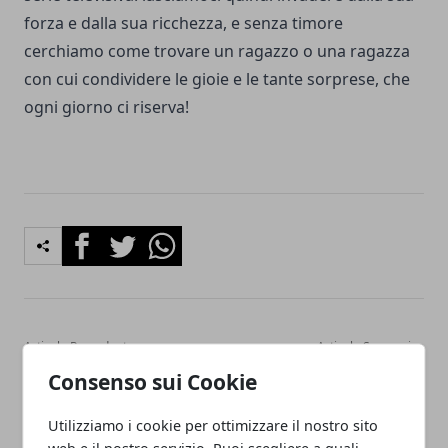
forza e dalla sua ricchezza, e senza timore
cerchiamo
come trovare un ragazzo
o una ragazza
con cui condividere le gioie e le tante sorprese, che
ogni giorno ci riserva!
Facebook
Twitter
Whatsapp
Articolo Precedente
Articolo Successivo
I vari tipi di droni e il loro
Cover smartphone e
Consenso sui Cookie
impiego, parte uno
personalizzazione: il
processo d'identificazione
Utilizziamo i cookie per ottimizzare il nostro sito
coi devices