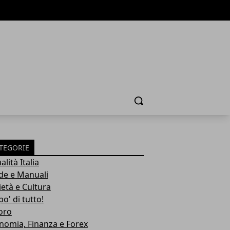
Cerca
TEGORIE
alità Italia
de e Manuali
ietà e Cultura
o' di tutto!
oro
nomia, Finanza e Forex