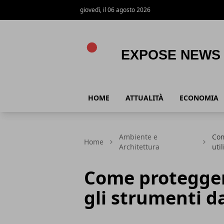
giovedì, il 06 agosto 2026
Expose News
HOME
ATTUALITÀ
ECONOMIA
Ambiente e
Com
Home
Architettura
uti
Come proteggere
gli strumenti da