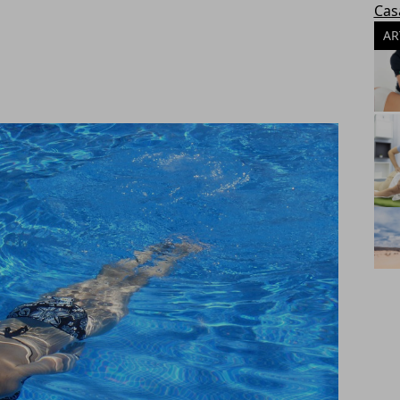
Cas
AR