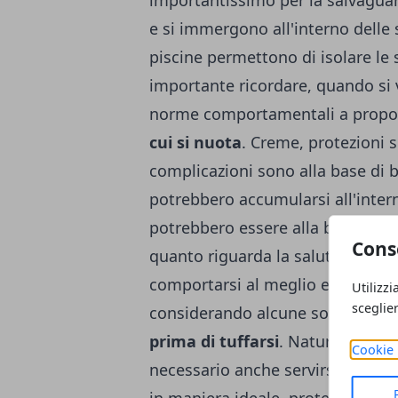
e si immergono all'interno dell
piscine
permettono di isolare le 
importante ricordare, quando si 
norme comportamentali a propo
cui si nuota
. Creme, protezioni so
complicazioni sono alla base di b
potrebbero accumularsi all'intern
potrebbero essere alla base di p
Cons
quanto riguarda la salute di un 
comportarsi al meglio e prima d
Utilizzi
sceglie
considerando alcune soluzioni uti
prima di tuffarsi
. Naturalmente,
Cookie 
necessario anche servirsi di un fil
in maniera ideale, proteggendo l