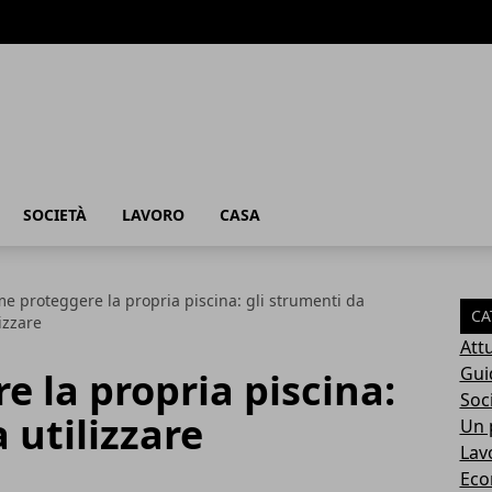
SOCIETÀ
LAVORO
CASA
e proteggere la propria piscina: gli strumenti da
CA
lizzare
Attu
Gui
 la propria piscina:
Soc
 utilizzare
Un p
Lav
Eco