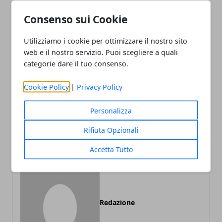
Consenso sui Cookie
Facebook
Twitter
Whatsapp
Utilizziamo i cookie per ottimizzare il nostro sito
web e il nostro servizio. Puoi scegliere a quali
categorie dare il tuo consenso.
Cookie Policy
|
Privacy Policy
Articolo Precedente
Articolo Successivo
Quali sono i vantaggi e le
Nuove speranze per i
Personalizza
opportunità della carta di
bambini malati di SMA
credito per i privati?
Rifiuta Opzionali
Accetta Tutto
Redazione