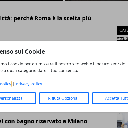
ttà: perché Roma è la scelta più
CAT
Attual
Guid
enso sui Cookie
nto, i luoghi da non perdere
Socie
Un po
amo i cookie per ottimizzare il nostro sito web e il nostro servizio.
Lavo
re a quali categorie dare il tuo consenso.
Econo
Casa 
Policy
|
Privacy Policy
o e benzina: i 2 migliori tool online
ART
Personalizza
Rifiuta Opzionali
Accetta Tut
el con bagno riservato a Milano