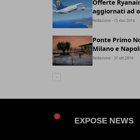
Offerte Ryanair
aggiornati ad 
Redazione
- 15 nov 2016
Ponte Primo No
Milano e Napol
Redazione
- 31 ott 2016
Articolo Successivo