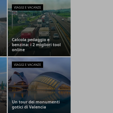
VIAGGI E VACANZE
Calcola pedaggio e
benzina: i 2 migliori tool
online
VIAGGI E VACANZE
Un tour dei monumenti
gotici di Valencia