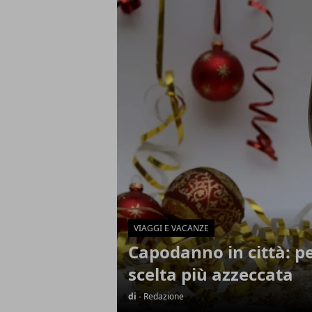
Articoli in Evidenza
VIAGGI E VACANZE
Capodanno in città: p
scelta più azzeccata
di
- Redazione