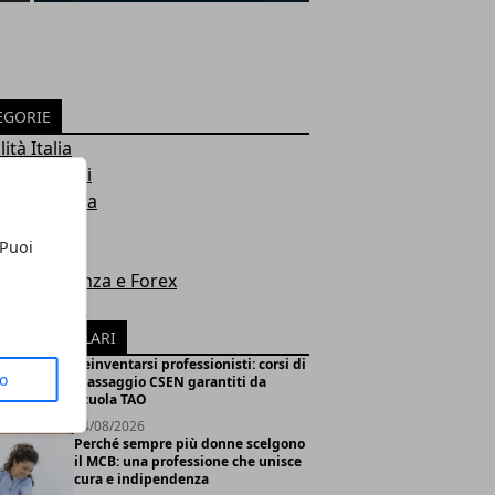
EGORIE
ità Italia
e e Manuali
tà e Cultura
' di tutto!
 Puoi
ro
mia, Finanza e Forex
e Giardino
ICOLI POPOLARI
Reinventarsi professionisti: corsi di
to
massaggio CSEN garantiti da
Scuola TAO
04/08/2026
Perché sempre più donne scelgono
il MCB: una professione che unisce
cura e indipendenza