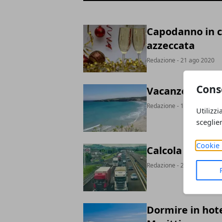
Capodanno in ci
azzeccata
Redazione
- 21 ago 2020
Cons
Vacanze in Sale
Redazione
- 16 ago 2020
Utilizzi
sceglie
Cookie 
Calcola pedaggi
Redazione
- 24 giu 2020
Dormire in hot