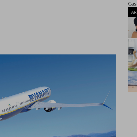
Cas
AR