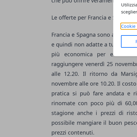
che può offrire veramente tanto.
Utilizzi
sceglie
Le offerte per Francia e Spagna
Cookie 
Francia e Spagna sono altre due
e quindi non adatte a tutte le ta
più economica per eccelle
raggiungere venerdì 25 novemb
alle 12.20. Il ritorno da Mars
novembre alle ore 10.20. Il costo p
pratica si può fare andata e ri
rinomate con poco più di 60,00
stagione anche i prezzi di rist
possibile mangiare il buon pesce 
prezzi contenuti.