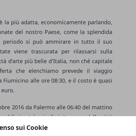
è la più adatta, economicamente parlando,
ttonate del nostro Paese, come la splendida
o periodo si può ammirare in tutto il suo
te viene trascurata per rilassarsi sulla
tà d'arte più belle d'Italia, non ché capitale
offerta che elenchiamo prevede il viaggio
Fiumicino alle ore 08:30, e il costo è quasi
 euro.
embre 2016 da Palermo alle 06:40 del mattino
soldi si potrà quindi visitare una delle città
n si riesce a prendere in considerazione ma
enso sui Cookie