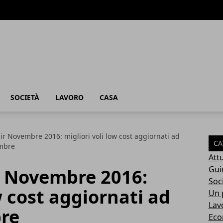
SOCIETÀ
LAVORO
CASA
ir Novembre 2016: migliori voli low cost aggiornati ad
CA
mbre
Attu
Gui
r Novembre 2016:
Soc
w cost aggiornati ad
Un p
Lav
re
Eco