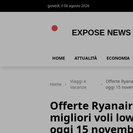
giovedì, il 06 agosto 2026
Expose News
HOME
ATTUALITÀ
ECONOMIA
Viaggi e
Offerte Ryana
Home
Vacanze
oggi 15 nove
Offerte Ryanai
migliori voli lo
oggi 15 novemb