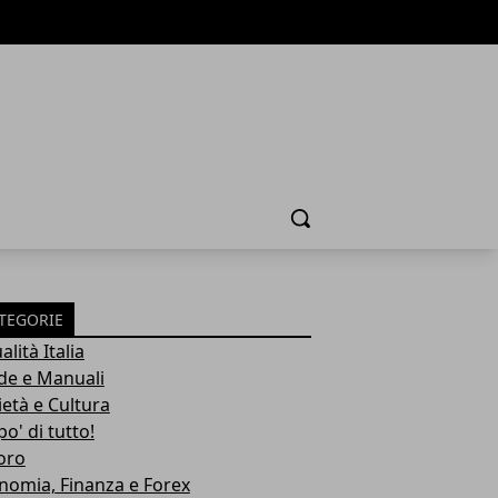
Cerca
TEGORIE
alità Italia
de e Manuali
ietà e Cultura
o' di tutto!
oro
nomia, Finanza e Forex