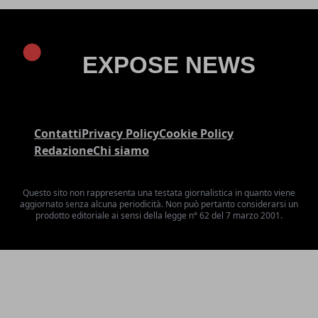
Contatti
Privacy Policy
Cookie Policy
Redazione
Chi siamo
Questo sito non rappresenta una testata giornalistica in quanto viene
aggiornato senza alcuna periodicità. Non può pertanto considerarsi un
prodotto editoriale ai sensi della legge n° 62 del 7 marzo 2001.