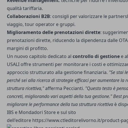
Revenue management
: tecniche per ridurre l'invendut
qualità tariffaria.
Collaborazioni B2B
: consigli per valorizzare le partner
viaggio, tour operator e gruppi.
Miglioramento delle prenotazioni dirette
: suggeriment
prenotazioni dirette, riducendo la dipendenza dalle OT
margini di profitto.
Un nuovo capitolo dedicato al
controllo di gestione
e al
USALI offre strumenti per monitorare i costi e ottimizzar
approccio strutturato alla gestione finanziaria.
"Se stai 
perché sei alla ricerca di strategie efficaci per aumentare la r
struttura ricettiva,"
afferma Peccianti.
"Questo testo è pensat
concreti, migliorando vari aspetti della tua gestione."
Best pr
migliorare le performance della tua struttura ricettiva
è disp
IBS e Mondadori Store e sul sito
dell'editore
https://www.ctleditorelivorno.it/product-pa