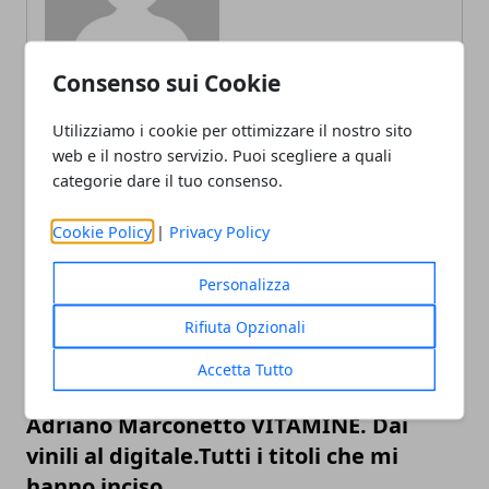
Consenso sui Cookie
Utilizziamo i cookie per ottimizzare il nostro sito
ARTICOLI CORRELATI
web e il nostro servizio. Puoi scegliere a quali
categorie dare il tuo consenso.
Cookie Policy
|
Privacy Policy
Personalizza
Rifiuta Opzionali
Accetta Tutto
Il 25 ottobre uscirà il primo libro di
Adriano Marconetto VITAMINE. Dai
vinili al digitale.Tutti i titoli che mi
hanno inciso.