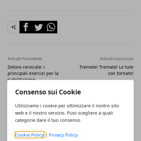
Facebook
Twitter
Whatsapp
Articolo Precedente
Articolo Successivo
Dolore cervicale: i
Tremate! Tremate! Le tute
principali esercizi per la
son tornate!
riabilitazione
Consenso sui Cookie
Utilizziamo i cookie per ottimizzare il nostro sito
web e il nostro servizio. Puoi scegliere a quali
categorie dare il tuo consenso.
Redazione
Cookie Policy
|
Privacy Policy