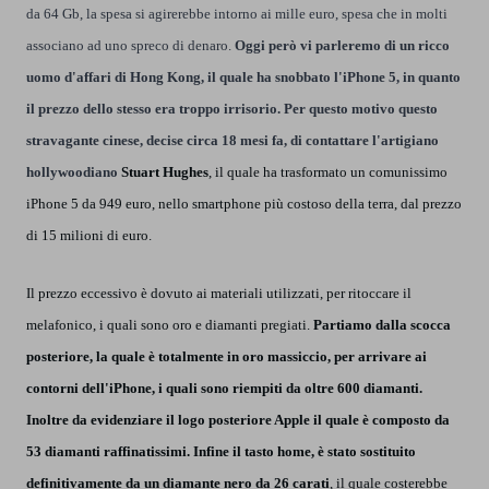
da 64 Gb, la spesa si agirerebbe intorno ai mille euro, spesa che in molti
associano ad uno spreco di denaro.
Oggi però vi parleremo di un ricco
uomo d'affari di Hong Kong, il quale ha snobbato l'iPhone 5, in quanto
il prezzo dello stesso era troppo irrisorio. Per questo motivo questo
stravagante cinese, decise circa 18 mesi fa, di contattare l'artigiano
hollywoodiano
Stuart Hughes
, il quale ha trasformato un comunissimo
iPhone 5 da 949 euro, nello smartphone più costoso della terra, dal prezzo
di 15 milioni di euro.
Il prezzo eccessivo è dovuto ai materiali utilizzati, per ritoccare il
melafonico, i quali sono oro e diamanti pregiati.
Partiamo dalla scocca
posteriore, la quale è totalmente in oro massiccio, per arrivare ai
contorni dell'iPhone, i quali sono riempiti da oltre 600 diamanti.
Inoltre da evidenziare il logo posteriore Apple il quale è composto da
53 diamanti raffinatissimi. Infine il tasto home, è stato sostituito
definitivamente da un diamante nero da 26 carati
, il quale costerebbe