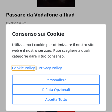
Passare da Vodafone a Iliad
02/04/2021
Consenso sui Cookie
Utilizziamo i cookie per ottimizzare il nostro sito
web e il nostro servizio. Puoi scegliere a quali
categorie dare il tuo consenso.
Cookie Policy
|
Privacy Policy
Samsung S8 e S8 Plus non nascono
Personalizza
molto bene
Rifiuta Opzionali
03/04/2017
Accetta Tutto