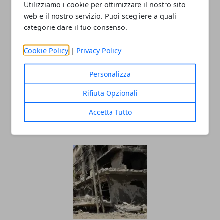
Utilizziamo i cookie per ottimizzare il nostro sito
web e il nostro servizio. Puoi scegliere a quali
categorie dare il tuo consenso.
Cookie Policy
|
Privacy Policy
Personalizza
Rifiuta Opzionali
Importante accordo tra USA e Russia
per il cessate il fuoco in Siria
Accetta Tutto
23/02/2016