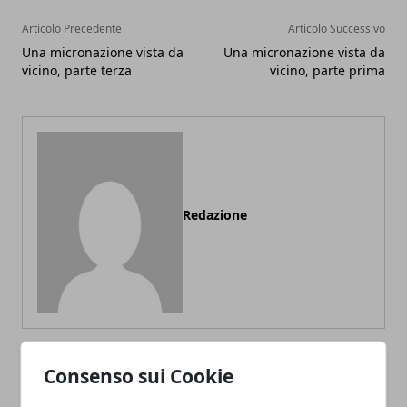
Articolo Precedente
Articolo Successivo
Una micronazione vista da
Una micronazione vista da
vicino, parte terza
vicino, parte prima
Redazione
Consenso sui Cookie
ARTICOLI CORRELATI