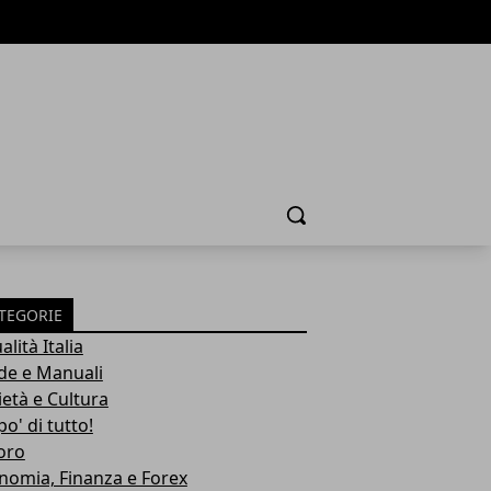
Cerca
TEGORIE
alità Italia
de e Manuali
ietà e Cultura
o' di tutto!
oro
nomia, Finanza e Forex