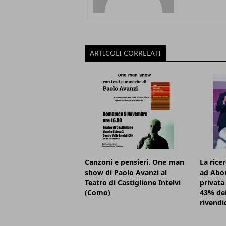
ARTICOLI CORRELATI
Canzoni e pensieri. One man
La rice
show di Paolo Avanzi al
ad Abou
Teatro di Castiglione Intelvi
privata 
(Como)
43% dei
rivendi