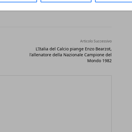
Articolo Successivo
i
L'Italia del Calcio piange Enzo Bearzot,
l'allenatore della Nazionale Campione del
Mondo 1982