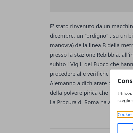
E' stato rinvenuto da un macchini
dicembre, un "ordigno" , su un bi
manovra) della linea B della met
presso la stazione Rebibbia, all'
subito i Vigili del Fuoco che han
procedere alle verifiche del caso
Cons
Alemanno a dichiarare che si tr
della polvere pirica che non avr
Utilizzi
sceglie
La Procura di Roma ha aperto un
Cookie 