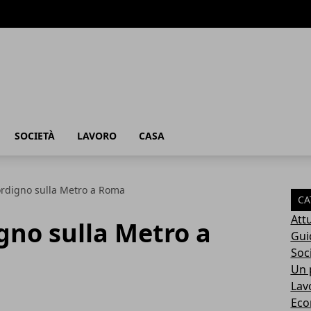
SOCIETÀ
LAVORO
CASA
ordigno sulla Metro a Roma
CA
Attu
gno sulla Metro a
Gui
Soc
Un p
Lav
Eco