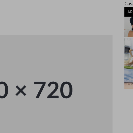
Cas
AR