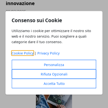
innovazione
20/03/2025
Consenso sui Cookie
Utilizziamo i cookie per ottimizzare il nostro sito
web e il nostro servizio. Puoi scegliere a quali
categorie dare il tuo consenso.
Cookie Policy
|
Privacy Policy
Othala Beauty e J Academy: la
Personalizza
partnership perfetta per la formazione
Rifiuta Opzionali
professionale nell'estetica
Accetta Tutto
08/03/2023