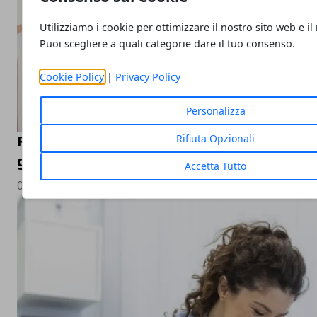
Utilizziamo i cookie per ottimizzare il nostro sito web e il
Puoi scegliere a quali categorie dare il tuo consenso.
Cookie Policy
|
Privacy Policy
Personalizza
Reinventarsi professionisti: corsi di mass
Rifiuta Opzionali
garantiti da Scuola TAO
Accetta Tutto
04/08/2026