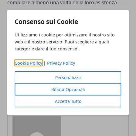
compilare almeno una volta nella loro esistenza
Consenso sui Cookie
Utilizziamo i cookie per ottimizzare il nostro sito
web e il nostro servizio. Puoi scegliere a quali
Facebook
Twitter
Whatsapp
categorie dare il tuo consenso.
Cookie Policy
|
Privacy Policy
Articolo Precedente
Articolo Successivo
Personalizza
Come degustare il vino:
Ipertrofia prostatica
Rifiuta Opzionali
guida completa
benigna: i principali rimedi
naturali
Accetta Tutto