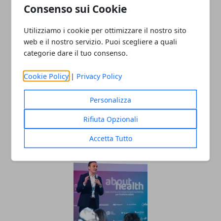
Consenso sui Cookie
Utilizziamo i cookie per ottimizzare il nostro sito
web e il nostro servizio. Puoi scegliere a quali
categorie dare il tuo consenso.
Cookie Policy
|
Privacy Policy
Canzoni e pensieri. One man show di
Personalizza
Paolo Avanzi al Teatro di Castiglione
Intelvi (Como)
Rifiuta Opzionali
31/10/2025
Accetta Tutto