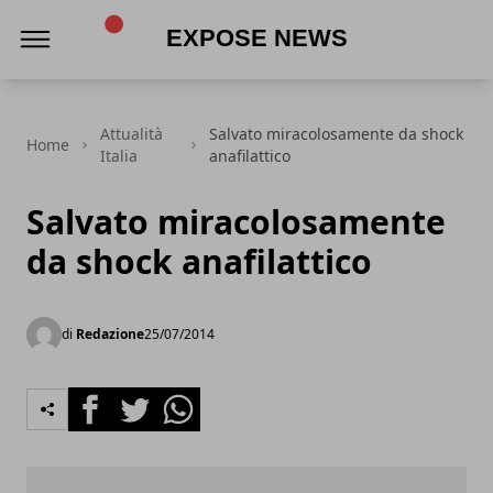
Expose News
Attualità
Salvato miracolosamente da shock
Home
Italia
anafilattico
Salvato miracolosamente
da shock anafilattico
di
Redazione
25/07/2014
Facebook
Twitter
Whatsapp