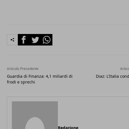
Facebook
Twitter
Whatsapp
Articolo Precedente
Artic
Guardia di Finanza: 4,1 miliardi di
Diaz: L'Italia co
frodi e sprechi
Redazione