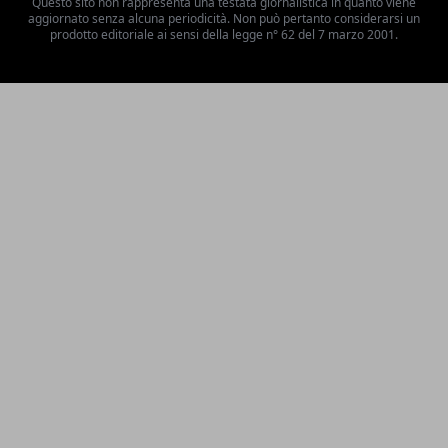
Questo sito non rappresenta una testata giornalistica in quanto viene
aggiornato senza alcuna periodicità. Non può pertanto considerarsi un
prodotto editoriale ai sensi della legge n° 62 del 7 marzo 2001.