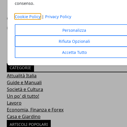
consenso.
Cookie Policy
|
Privacy Policy
Gli integratori per la palestra servono dav
04/07/2020
Personalizza
Rifiuta Opzionali
Accetta Tutto
CATEGORIE
Attualità Italia
Guide e Manuali
Società e Cultura
Un po' di tutto!
Lavoro
Economia, Finanza e Forex
Casa e Giardino
ARTICOLI POPOLARI