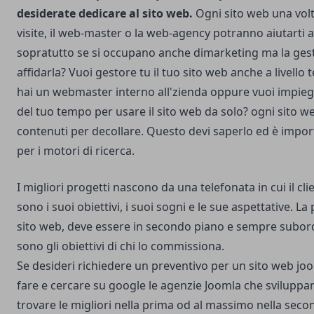
desiderate dedicare al sito web.
Ogni sito web una vol
visite, il web-master o la web-agency potranno aiutarti a 
sopratutto se si occupano anche di
marketing
ma la gest
affidarla? Vuoi gestore tu il tuo sito web anche a livello
hai un webmaster interno all'zienda oppure vuoi impiega
del tuo tempo per usare il sito web da solo? ogni sito w
contenuti per decollare. Questo devi saperlo ed è importa
per i motori di ricerca.
I migliori progetti nascono da una telefonata in cui il cl
sono i suoi obiettivi, i suoi sogni e le sue aspettative. La
sito web, deve essere in secondo piano e sempre subord
sono gli obiettivi di chi lo commissiona.
Se desideri richiedere un preventivo per un sito web jo
fare e cercare su google le agenzie Joomla che sviluppa
trovare le migliori nella prima od al massimo nella sec