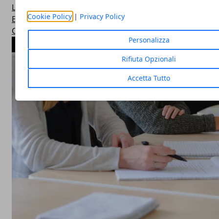
Lavoro
Cookie Policy
|
Privacy Policy
Economia, Finanza e Forex
Casa e Giardino
Personalizza
ARTICOLI POPOLARI
Rifiuta Opzionali
Accetta Tutto