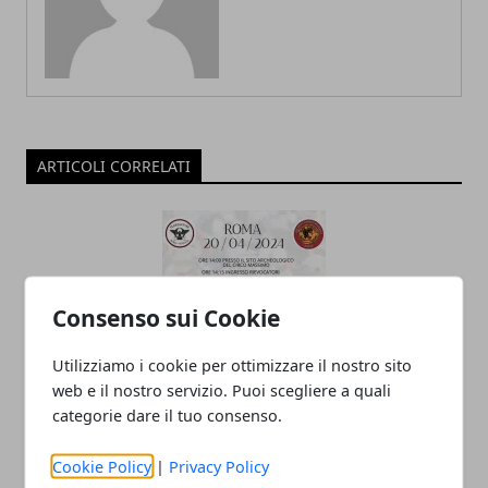
ARTICOLI CORRELATI
Consenso sui Cookie
Utilizziamo i cookie per ottimizzare il nostro sito
web e il nostro servizio. Puoi scegliere a quali
La Lega Harpastum Calcio Antico
categorie dare il tuo consenso.
parteciperà alla manifestazione "Natale
di Roma"
Cookie Policy
|
Privacy Policy