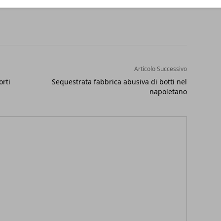
Articolo Successivo
orti
Sequestrata fabbrica abusiva di botti nel
napoletano