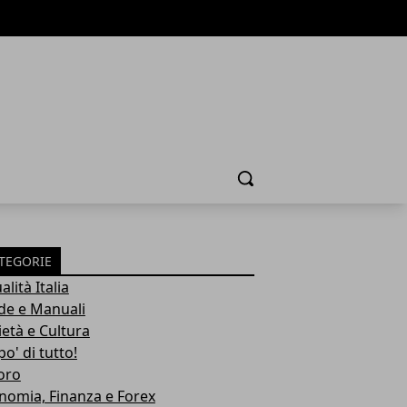
Cerca
TEGORIE
alità Italia
de e Manuali
ietà e Cultura
o' di tutto!
oro
nomia, Finanza e Forex