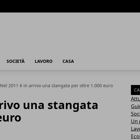
SOCIETÀ
LAVORO
CASA
Nel 2011 è in arrivo una stangata per oltre 1.000 euro
CA
Attu
rrivo una stangata
Gui
euro
Soc
Un p
Lav
Eco