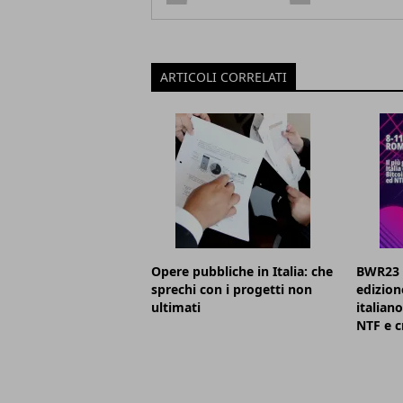
ARTICOLI CORRELATI
Opere pubbliche in Italia: che
BWR23 a
sprechi con i progetti non
edizion
ultimati
italian
NTF e c