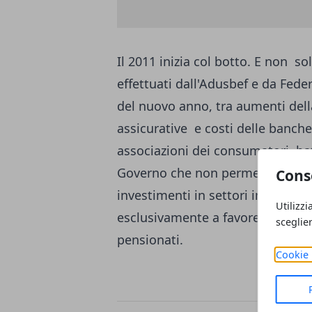
Il 2011 inizia col botto. E non s
effettuati dall'Adusbef e da Fede
del nuovo anno, tra aumenti della
assicurative e costi delle banche
associazioni dei consumatori, bat
Governo che non permettono un r
Cons
investimenti in settori innovativi
Utilizzi
esclusivamente a favore delle fami
sceglie
pensionati.
Cookie 