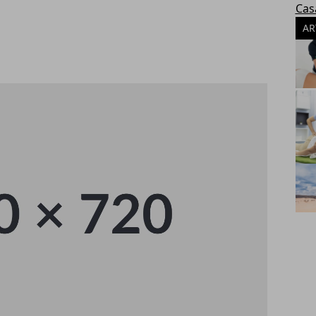
Cas
AR