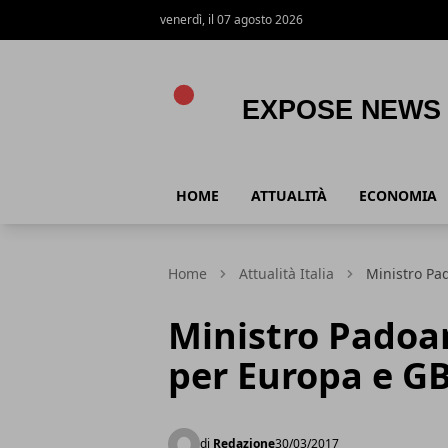
venerdì, il 07 agosto 2026
Expose News
HOME
ATTUALITÀ
ECONOMIA
Home
Attualità Italia
Ministro Pad
Ministro Padoan
per Europa e G
di
Redazione
30/03/2017