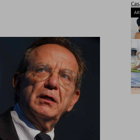
Cas
AR