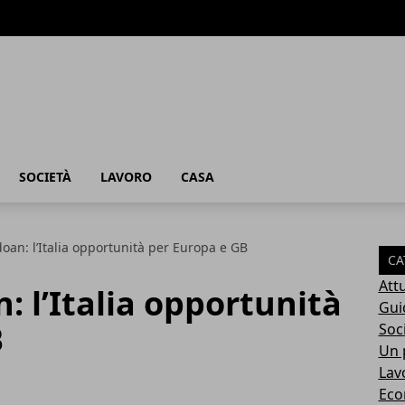
SOCIETÀ
LAVORO
CASA
oan: l’Italia opportunità per Europa e GB
CA
Attu
: l’Italia opportunità
Gui
B
Soc
Un p
Lav
Eco