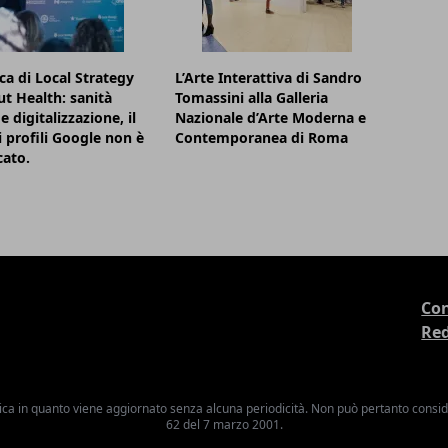
rca di Local Strategy
L’Arte Interattiva di Sandro
t Health: sanità
Tomassini alla Galleria
e digitalizzazione, il
Nazionale d’Arte Moderna e
 profili Google non è
Contemporanea di Roma
cato.
Con
Re
ica in quanto viene aggiornato senza alcuna periodicità. Non può pertanto consider
62 del 7 marzo 2001.