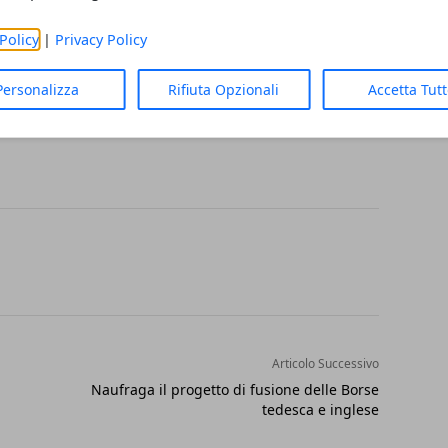
oprattutto dalle imprese e Parigi a cui
Policy
|
Privacy Policy
ano con favore. Milano potrebbe
tiva per la finanza GB che cerca sbocco in
Personalizza
Rifiuta Opzionali
Accetta Tut
Articolo Successivo
Naufraga il progetto di fusione delle Borse
tedesca e inglese