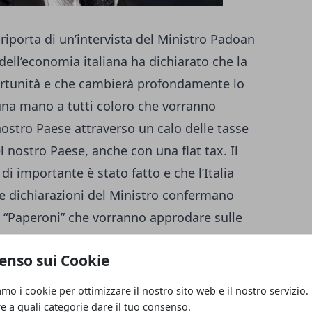
iporta di un’intervista del Ministro Padoan
dell’economia italiana ha dichiarato che la
ortunità e che cambierà profondamente lo
 una mano a tutti coloro che vorranno
l nostro Paese attraverso un calo delle tasse
 nostro Paese, anche con una flat tax. Il
di importante è stato fatto e che l’Italia
Le dichiarazioni del Ministro confermano
re i “Paperoni” che vorranno approdare sulle
za e investimenti in cambio di condizioni
enso sui Cookie
i. Milano in particolare si pone come
lla GB al fine di mantenere aperto il
amo i cookie per ottimizzare il nostro sito web e il nostro servizio.
Milano ha anche altri concorrenti come
re a quali categorie dare il tuo consenso.