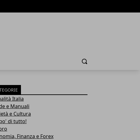
Cerca
TEGORIE
alità Italia
de e Manuali
ietà e Cultura
o' di tutto!
oro
nomia, Finanza e Forex