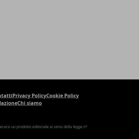
tatti
Privacy Policy
Cookie Policy
dazione
Chi siamo
arsi un prodotto editoriale ai sensi della legge n°