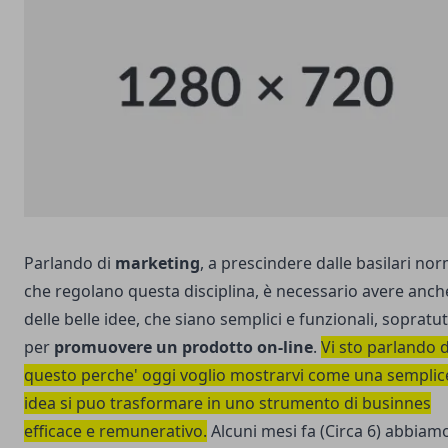
Parlando di
marketing
, a prescindere dalle basilari no
che regolano questa disciplina, è necessario avere anch
delle belle idee, che siano semplici e funzionali, sopratu
per
promuovere un prodotto on-line
.
Vi sto parlando d
questo perche' oggi voglio mostrarvi come una semplic
idea si puo trasformare in uno strumento di businnes
efficace e remunerativo.
Alcuni mesi fa (Circa 6) abbiam