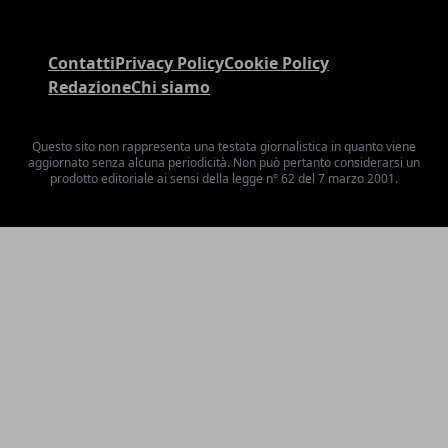
Contatti
Privacy Policy
Cookie Policy
Redazione
Chi siamo
Questo sito non rappresenta una testata giornalistica in quanto viene
aggiornato senza alcuna periodicità. Non può pertanto considerarsi un
prodotto editoriale ai sensi della legge n° 62 del 7 marzo 2001.