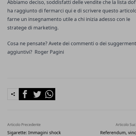
Abbiamo deciso, soddisfatti delle vendite che la lista do
ha raggiunto di fermarci qui e di scrivere questo articol
farne un insegnamento utile a chi inizia adesso con le
stratege di marketing.
Cosa ne pensate? Avete dei commenti o dei suggerment
aggiuntivi?
Roger Pagini
Facebook
Twitter
Whatsapp
Articolo Precedente
Articolo Su
Sigarette: Immagini shock
Referendum, vince