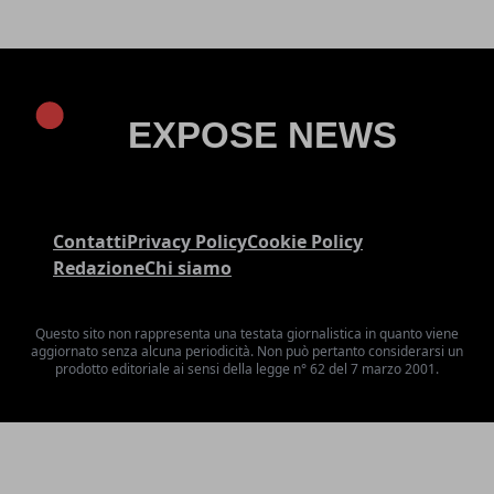
Contatti
Privacy Policy
Cookie Policy
Redazione
Chi siamo
Questo sito non rappresenta una testata giornalistica in quanto viene
aggiornato senza alcuna periodicità. Non può pertanto considerarsi un
prodotto editoriale ai sensi della legge n° 62 del 7 marzo 2001.