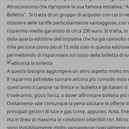
Altroconsumo che ripropone la sua famosa iniziativa: "
A
Bolletta
".
Si tratta di un gruppo di acquisto con cui si r
ottenere delle tariffe particolarmente vantaggiose, con
risparmio medio garantito di circa 230 euro. Si tratta, in 
della quarta edizione dell'iniziativa che ha già coinvolto 
mila persone (sono più di 15 mila solo in questa edizion
permettendo di risparmiare sul costo della bolletta di lu
A questo bisogna aggiungere un altro aspetto molto im
Il risparmio potrebbe tornare ancora più comodo visto 
quest'anno il canone rai finisce in bolletta e gli italiani si
troveranno, gioco forza, a dover affrontare bollette più 
Ovviamente vale comunque la pena valutare le offerte d
principali gestori di luce e gas come, appunto, Acea, Ene
ma in linea di massima le condizioni ottenibili con Alt
sono indubbiamente molto vantaggiose (specialmente p