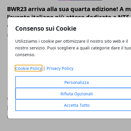
BWR23 arriva alla sua quarta edizione! A 
l’evento italiano più atteso dedicato a NTF
criptovalute
Consenso sui Cookie
09/03/2023
Utilizziamo i cookie per ottimizzare il nostro sito web e il
nostro servizio. Puoi scegliere a quali categorie dare il tu
consenso.
Cookie Policy
|
Privacy Policy
Personalizza
Rifiuta Opzionali
Quali sono le città italiane con più ricerch
Accetta Tutto
per comprare casa
09/03/2023