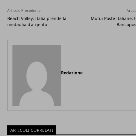
Articolo Precedente
Artic
Beach Volley: Italia prende la
Mutui Poste Italiane: l
medaglia d'argento
Bancopos
Redazione
ARTICOLI CORRELATI