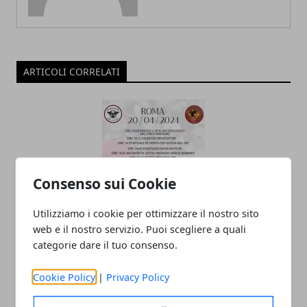
ARTICOLI CORRELATI
Consenso sui Cookie
Utilizziamo i cookie per ottimizzare il nostro sito
La Lega Harpastum Calcio Antico
web e il nostro servizio. Puoi scegliere a quali
parteciperà alla manifestazione "Natale
categorie dare il tuo consenso.
di Roma"
Cookie Policy
|
Privacy Policy
15/04/2024