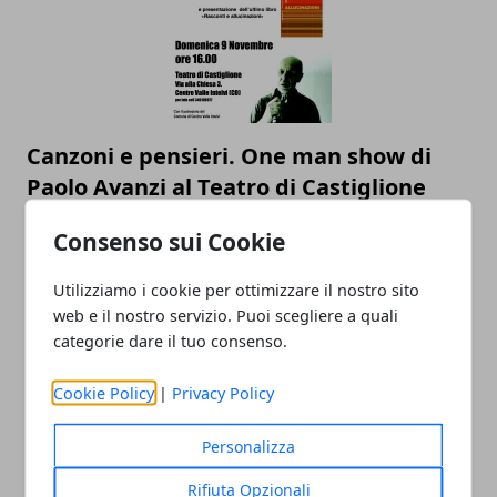
Canzoni e pensieri. One man show di
Paolo Avanzi al Teatro di Castiglione
Intelvi (Como)
Consenso sui Cookie
31/10/2025
Utilizziamo i cookie per ottimizzare il nostro sito
web e il nostro servizio. Puoi scegliere a quali
categorie dare il tuo consenso.
Cookie Policy
|
Privacy Policy
Personalizza
Rifiuta Opzionali
La ricerca di Local Strategy ad About