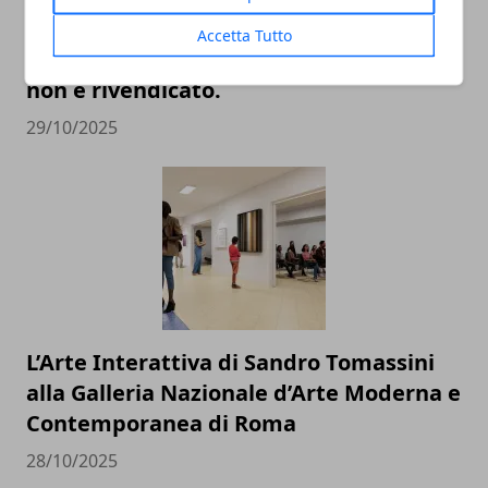
Health: sanità privata e
Accetta Tutto
digitalizzazione, il 43% dei profili Google
non è rivendicato.
29/10/2025
L’Arte Interattiva di Sandro Tomassini
alla Galleria Nazionale d’Arte Moderna e
Contemporanea di Roma
28/10/2025