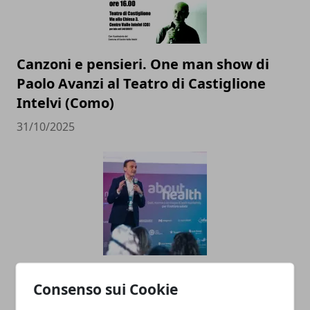
Canzoni e pensieri. One man show di
Paolo Avanzi al Teatro di Castiglione
Intelvi (Como)
31/10/2025
La ricerca di Local Strategy ad About
Consenso sui Cookie
Health: sanità privata e