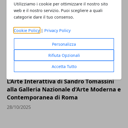
digitalizzazione, il 43% dei profili Google
Utilizziamo i cookie per ottimizzare il nostro sito
non è rivendicato.
web e il nostro servizio. Puoi scegliere a quali
categorie dare il tuo consenso.
29/10/2025
Cookie Policy
|
Privacy Policy
Personalizza
Rifiuta Opzionali
Accetta Tutto
L’Arte Interattiva di Sandro Tomassini
alla Galleria Nazionale d’Arte Moderna e
Contemporanea di Roma
28/10/2025