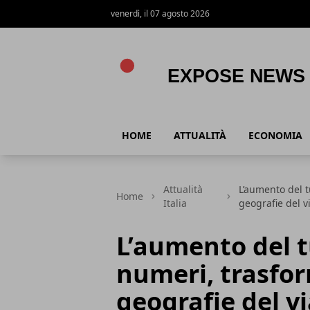
venerdì, il 07 agosto 2026
Expose News
HOME
ATTUALITÀ
ECONOMIA
Attualità
L’aumento del t
Home
Italia
geografie del v
L’aumento del t
numeri, trasfo
geografie del v