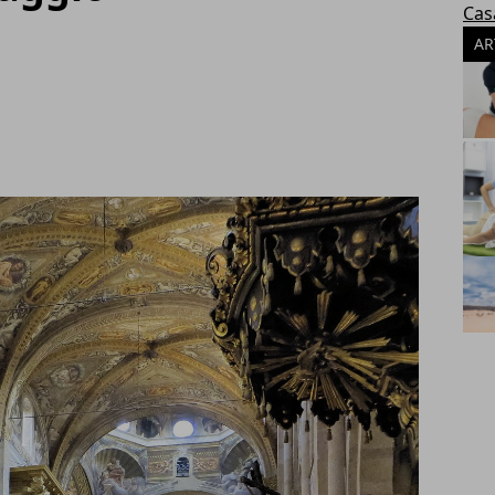
Cas
AR