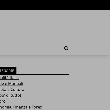
Cerca
TEGORIE
alità Italia
de e Manuali
ietà e Cultura
o' di tutto!
oro
nomia, Finanza e Forex