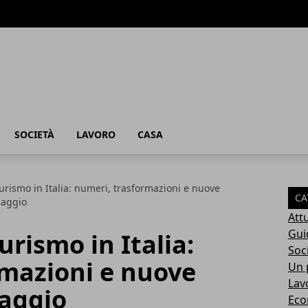
SOCIETÀ
LAVORO
CASA
urismo in Italia: numeri, trasformazioni e nuove
CA
iaggio
Attu
Gui
urismo in Italia:
Soc
rmazioni e nuove
Un p
Lav
iaggio
Eco