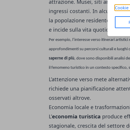
attrazione. Musei, siti archeologic
Cookie 
ingressi costanti. In alcune città
la popolazione residente. Questo 
e incide sulla vita quotidiana.
Per esempio, l’interesse verso itinerari artisti
approfondimenti su percorsi culturali e luoghi di
saperne di più
, dove sono disponibili analisi d
il fenomeno turistico in un contesto specifico, se
L’attenzione verso mete alternativ
richiede una pianificazione attenta
osservati altrove.
Economia locale e trasformazioni
L’
economia turistica
produce eff
stagionale, crescita del settore de