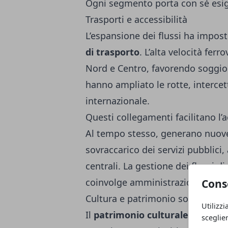
Ogni segmento porta con sé esig
Trasporti e accessibilità
L’espansione dei flussi ha impo
di trasporto
. L’alta velocità ferr
Nord e Centro, favorendo soggiorn
hanno ampliato le rotte, interce
internazionale.
Questi collegamenti facilitano l’
Al tempo stesso, generano nuove 
sovraccarico dei servizi pubblici,
centrali. La gestione dei flussi 
coinvolge amministrazioni e opera
Cons
Cultura e patrimonio sotto press
Utilizzi
Il
patrimonio culturale italiano
sceglie