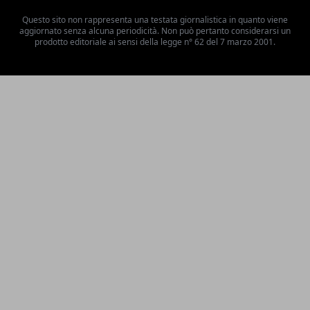
Questo sito non rappresenta una testata giornalistica in quanto viene
aggiornato senza alcuna periodicità. Non può pertanto considerarsi un
prodotto editoriale ai sensi della legge n° 62 del 7 marzo 2001.