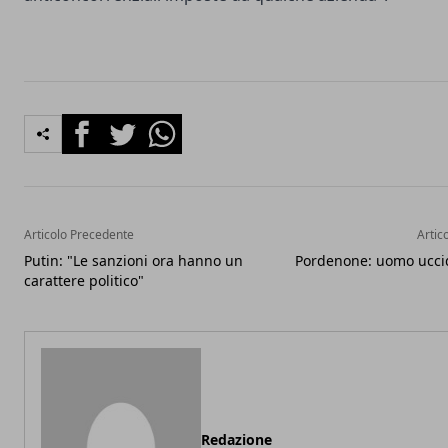
Facebook
Twitter
Whatsapp
Articolo Precedente
Artic
Putin: "Le sanzioni ora hanno un
Pordenone: uomo ucci
carattere politico"
Redazione