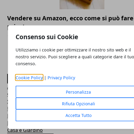
Vendere su Amazon, ecco come si può fare
privato
Consenso sui Cookie
15/05/2020
Utilizziamo i cookie per ottimizzare il nostro sito web e il
nostro servizio. Puoi scegliere a quali categorie dare il tu
consenso.
Cookie Policy
|
Privacy Policy
CATEGORIE
Attualità Italia
Personalizza
Guide e Manuali
Società e Cultura
Rifiuta Opzionali
Un po' di tutto!
Accetta Tutto
Lavoro
Economia, Finanza e Forex
Casa e Giardino