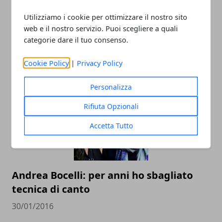
Utilizziamo i cookie per ottimizzare il nostro sito
Anticipazioni Amici 2016: quattro
web e il nostro servizio. Puoi scegliere a quali
direttori artistici, 20 febbraio le novità
categorie dare il tuo consenso.
previste per la 15ma edizione
Cookie Policy
|
Privacy Policy
20/02/2016
Personalizza
Rifiuta Opzionali
Accetta Tutto
Andrea Bocelli: per anni ho sbagliato
tecnica di canto
30/01/2016