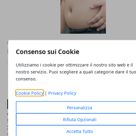
Obesità e diabete: trovato il farmaco che
la fame
Consenso sui Cookie
30/01/2016
Utilizziamo i cookie per ottimizzare il nostro sito web e il
nostro servizio. Puoi scegliere a quali categorie dare il tu
consenso.
Cookie Policy
|
Privacy Policy
CATEGORIE
Personalizza
Attualità Italia
Rifiuta Opzionali
Guide e Manuali
Società e Cultura
Accetta Tutto
Un po' di tutto!