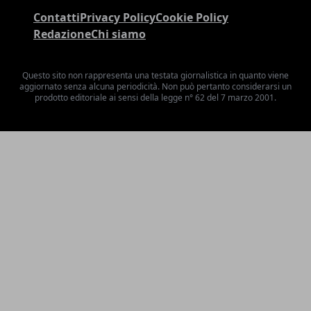
Contatti
Privacy Policy
Cookie Policy
Redazione
Chi siamo
Questo sito non rappresenta una testata giornalistica in quanto viene
aggiornato senza alcuna periodicità. Non può pertanto considerarsi un
prodotto editoriale ai sensi della legge n° 62 del 7 marzo 2001.