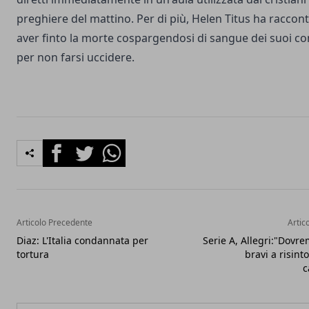
preghiere del mattino. Per di più, Helen Titus ha raccont
aver finto la morte cospargendosi di sangue dei suoi 
per non farsi uccidere.
Facebook
Twitter
Whatsapp
Articolo Precedente
Artic
Diaz: L'Italia condannata per
Serie A, Allegri:"Dovr
tortura
bravi a risint
c