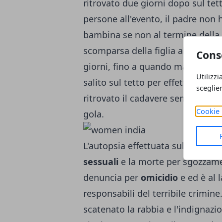
ritrovato due giorni dopo sul tet
persone all'evento, il padre non 
bambina se non al termine della 
scomparsa della figlia alle autor
Cons
giorni, fino a quando martedì p
Utilizzi
salito sul tetto per effettuare del
sceglie
ritrovato il cadavere seminudo d
Cookie 
gola.
L'autopsia effettuata sul corpo 
sessuali
e la morte per sgozzame
denuncia per
omicidio
e ed è al l
responsabili del terribile crimin
scatenato la rabbia e l'indignazio