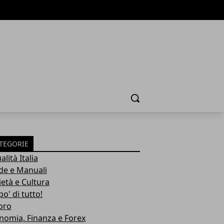
Cerca
TEGORIE
alità Italia
de e Manuali
ietà e Cultura
o' di tutto!
oro
nomia, Finanza e Forex