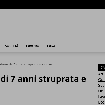
SOCIETÀ
LAVORO
CASA
bina di 7 anni struprata e uccisa
CA
Attu
di 7 anni struprata e
Gui
Soc
Un p
Lav
Eco