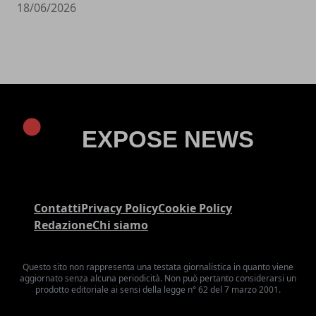
18/06/2026
Contatti
Privacy Policy
Cookie Policy
Redazione
Chi siamo
Questo sito non rappresenta una testata giornalistica in quanto viene
aggiornato senza alcuna periodicità. Non può pertanto considerarsi un
prodotto editoriale ai sensi della legge n° 62 del 7 marzo 2001.