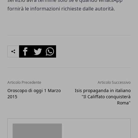
servizio avrà termine solo se e quando WhatsApp
fornirà le informazioni richieste dalle autorità.
Facebook
Twitter
Whatsapp
Articolo Precedente
Articolo Successivo
Oroscopo di oggi 1 Marzo
Isis propaganda in italiano
2015
"Il Califfato conquisterà
Roma"