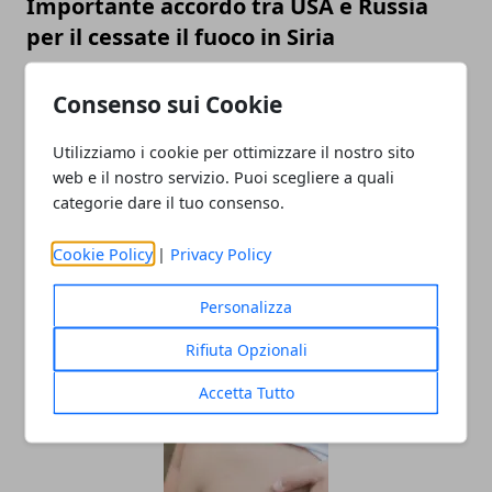
Importante accordo tra USA e Russia
per il cessate il fuoco in Siria
23/02/2016
Consenso sui Cookie
Utilizziamo i cookie per ottimizzare il nostro sito
web e il nostro servizio. Puoi scegliere a quali
categorie dare il tuo consenso.
Cookie Policy
|
Privacy Policy
Personalizza
Attentati a Damasco: almeno 60 morti
da Isis
Rifiuta Opzionali
01/02/2016
Accetta Tutto