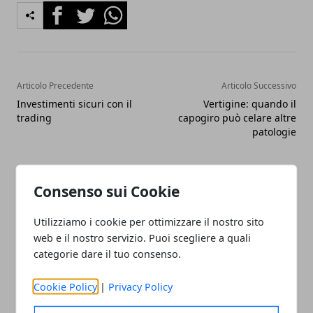
Facebook
Twitter
Whatsapp
Articolo Precedente
Articolo Successivo
Investimenti sicuri con il
Vertigine: quando il
trading
capogiro può celare altre
patologie
Consenso sui Cookie
Utilizziamo i cookie per ottimizzare il nostro sito
web e il nostro servizio. Puoi scegliere a quali
Redazione
categorie dare il tuo consenso.
Cookie Policy
|
Privacy Policy