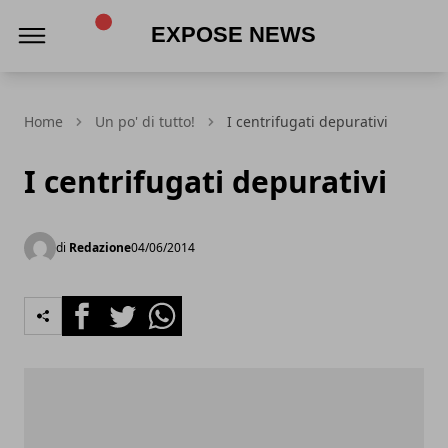
Expose News
Home
Un po' di tutto!
I centrifugati depurativi
I centrifugati depurativi
di
Redazione
04/06/2014
Facebook
Twitter
Whatsapp