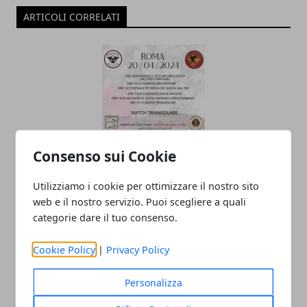
ARTICOLI CORRELATI
Consenso sui Cookie
La Lega Harpastum Calcio Antico
parteciperà alla manifestazione "Natale
Utilizziamo i cookie per ottimizzare il nostro sito
web e il nostro servizio. Puoi scegliere a quali
di Roma"
categorie dare il tuo consenso.
15/04/2024
Cookie Policy
|
Privacy Policy
Personalizza