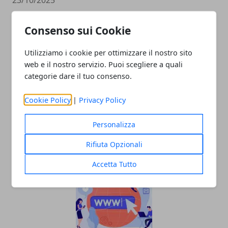
Consenso sui Cookie
Utilizziamo i cookie per ottimizzare il nostro sito
web e il nostro servizio. Puoi scegliere a quali
categorie dare il tuo consenso.
Cookie Policy
|
Privacy Policy
yourang.ai vs ChatGPT: L'AI vocale batte
i chatbot per le PMI italiane
Personalizza
21/10/2025
Rifiuta Opzionali
Accetta Tutto