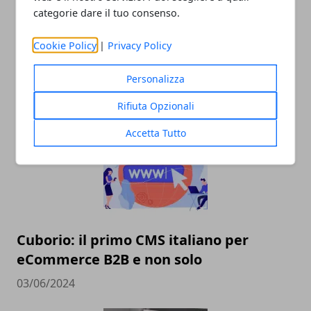
categorie dare il tuo consenso.
yourang.ai vs ChatGPT: L'AI vocale batte
Cookie Policy
|
Privacy Policy
i chatbot per le PMI italiane
Personalizza
21/10/2025
Rifiuta Opzionali
Accetta Tutto
Cuborio: il primo CMS italiano per
eCommerce B2B e non solo
03/06/2024