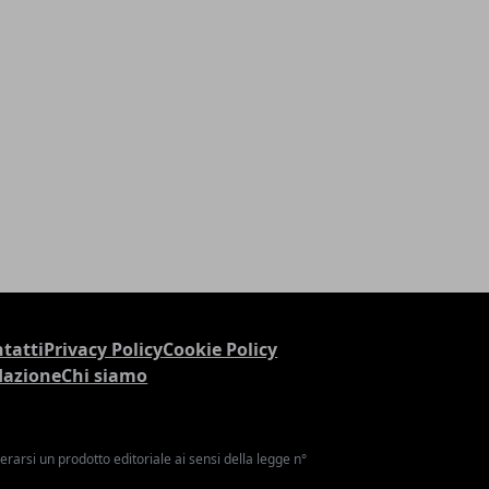
tatti
Privacy Policy
Cookie Policy
dazione
Chi siamo
arsi un prodotto editoriale ai sensi della legge n°