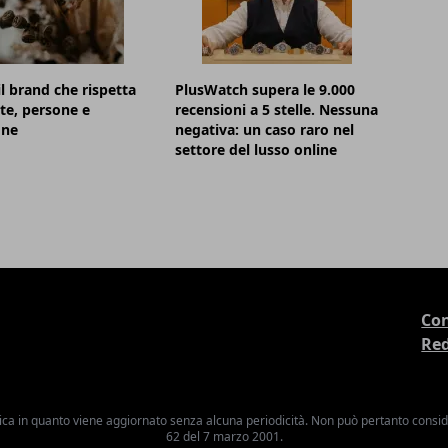
l brand che rispetta
PlusWatch supera le 9.000
e, persone e
recensioni a 5 stelle. Nessuna
one
negativa: un caso raro nel
settore del lusso online
Con
Re
ica in quanto viene aggiornato senza alcuna periodicità. Non può pertanto consider
62 del 7 marzo 2001.