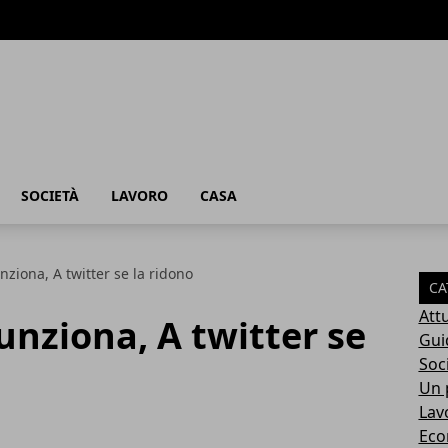
SOCIETÀ
LAVORO
CASA
ziona, A twitter se la ridono
CA
Attu
nziona, A twitter se
Gui
Soc
Un p
Lav
Eco