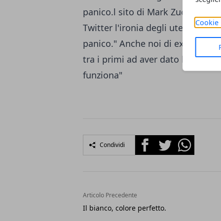
panico.l sito di Mark Zuckerberg 
Cookie 
Twitter l'ironia degli utenti:
come
panico." Anche noi di expose sti
tra i primi ad aver dato l'allame c
funziona
"
Facebook
Twitter
Whatsapp
Condividi
Articolo Precedente
Il bianco, colore perfetto.