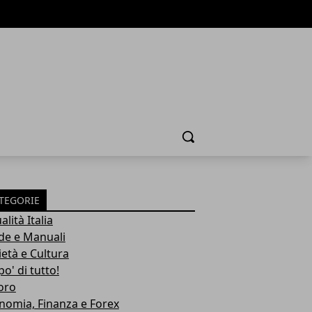
Cerca
TEGORIE
alità Italia
de e Manuali
ietà e Cultura
o' di tutto!
oro
nomia, Finanza e Forex