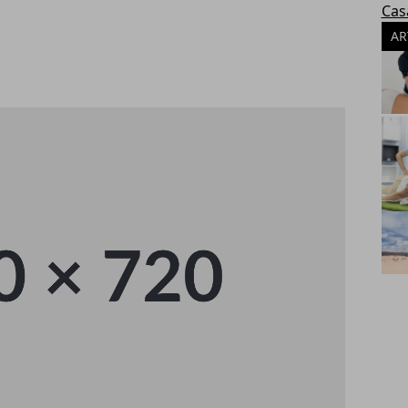
Cas
AR