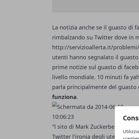
La notizia anche se il guasto di 
rimbalzando su Twitter dove in mo
http://servizioallerta.it/problem
utenti hanno segnalato il guasto
prime notizie sul guasto di fac
livello mondiale. 10 minuti fa y
parla principalmente del guasto 
funziona
.
Cons
"l sito di Mark Zuckerberg sperim
Utilizzi
Twitter l'ironia degli utenti:
come
sceglie