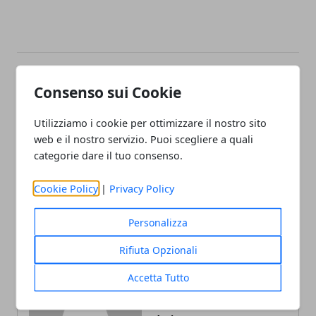
Facebook
Twitter
Whatsapp
Consenso sui Cookie
Utilizziamo i cookie per ottimizzare il nostro sito
web e il nostro servizio. Puoi scegliere a quali
categorie dare il tuo consenso.
Articolo Precedente
Articolo Successivo
Comunicazione B2B: cos'è
Cavallucci e cotton fioc, il
Cookie Policy
|
Privacy Policy
e quali strategie seguire
nuovo libro di Marcello
Affuso sta per uscire
Personalizza
Rifiuta Opzionali
Accetta Tutto