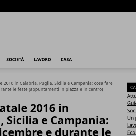
SOCIETÀ
LAVORO
CASA
e 2016 in Calabria, Puglia, Sicilia e Campania: cosa fare
CA
rante le feste (appuntamenti in piazza e in centro)
Attu
Gui
atale 2016 in
Soc
, Sicilia e Campania:
Un p
Lav
dicembre e durante le
Eco