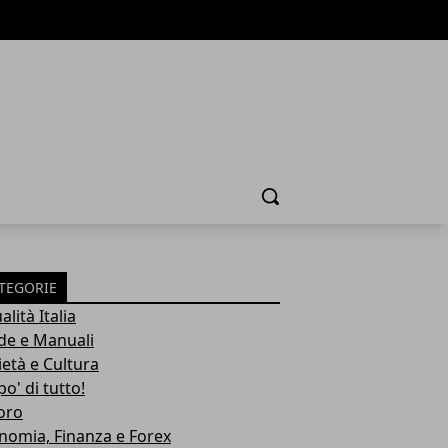
Cerca
TEGORIE
alità Italia
de e Manuali
ietà e Cultura
o' di tutto!
oro
nomia, Finanza e Forex