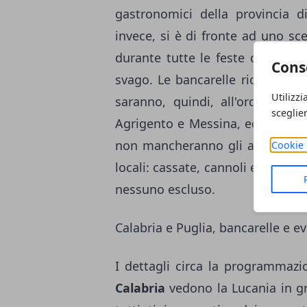
gastronomici della provincia d
invece, si è di fronte ad uno sc
durante tutte le feste dicembrin
Cons
svago. Le bancarelle rionali, i c
Utilizzi
saranno, quindi, all'ordine de
sceglie
Agrigento e Messina, ed andra
non mancheranno gli appuntament
Cookie 
locali: cassate, cannoli e tanto al
nessuno escluso.
Calabria e Puglia, bancarelle e ev
I dettagli circa la programmazio
Calabria
vedono la Lucania in gr