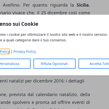
i Avellino. Per quanto riguarda la
Sicilia
,
enario vivace che, il 25 dicembre così come
e, riuscirà ad assicurare frangenti di sano
enso sui Cookie
oncerti e le esposizioni di presepi e pastori
amo i cookie per ottimizzare il nostro sito web e il nostro servizio.
l giorno per città come
Palermo
, Catania,
re a quali categorie dare il tuo consenso.
nno a comporre un immenso mosaico in cui
i votati alle degustazioni delle pietanze
Policy
|
Privacy Policy
tro per deliziare le papille gustative di tutti,
Personalizza
Rifiuta Opzionali
Accetta Tut
enti natalizi per dicembre 2016: i dettagli
ne, prevista dal calendario natalizio, della
ande spolvero e pronta ad offrire eventi di