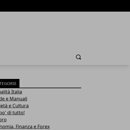
Cerca
TEGORIE
alità Italia
de e Manuali
ietà e Cultura
o' di tutto!
oro
nomia, Finanza e Forex