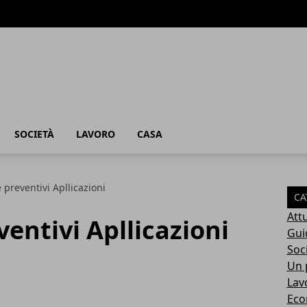
SOCIETÀ
LAVORO
CASA
 preventivi Apllicazioni
CA
Attu
ventivi Apllicazioni
Gui
Soc
Un p
Lav
Eco