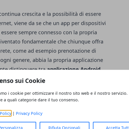
ntinua crescita e la possibilità di essere
rnet, viene da se che un app per dispositivi
i essere sempre connesso con la propria
 diventato fondamentale che chiunque offra
la rete, come ad esempio prenotazione di
 ogni genere, abbia la propria applicazione
nte distinguere tra
applicazione Android
,
plicazione iPhone
e iPad, che utilizzano
enso sui Cookie
i sistemi operativi più diffusi ad oggi e
amo i cookie per ottimizzare il nostro sito web e il nostro servizio.
migliori possibilità. Se volete stare al
re a quali categorie dare il tuo consenso.
 richiedere il vostro
preventivo creazione
Policy
|
Privacy Policy
ionisti del settore.
Personalizza
Rifiuta Opzionali
Accetta Tut