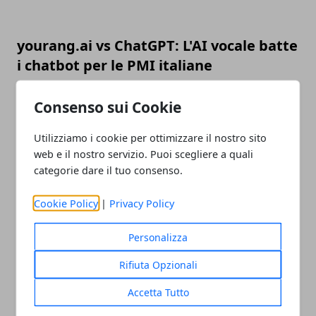
yourang.ai vs ChatGPT: L'AI vocale batte
i chatbot per le PMI italiane
21/10/2025
Consenso sui Cookie
Utilizziamo i cookie per ottimizzare il nostro sito
web e il nostro servizio. Puoi scegliere a quali
categorie dare il tuo consenso.
Cookie Policy
|
Privacy Policy
Personalizza
Cuborio: il primo CMS italiano per
eCommerce B2B e non solo
Rifiuta Opzionali
03/06/2024
Accetta Tutto