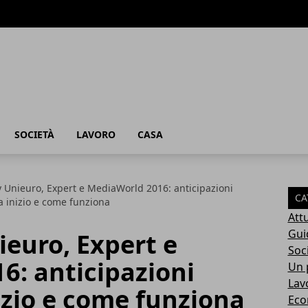
SOCIETÀ
LAVORO
CASA
y Unieuro, Expert e MediaWorld 2016: anticipazioni
CA
ta inizio e come funziona
Attu
Gui
ieuro, Expert e
Soc
6: anticipazioni
Un p
Lav
nizio e come funziona
Eco