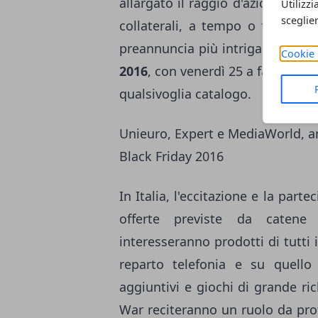
allargato il raggio d'azione di t
Utilizzi
sceglie
collaterali, a tempo o fino ad 
preannuncia più intrigante del s
Cookie 
2016
, con venerdì 25 a fare da sp
qualsivoglia catalogo.
Unieuro, Expert e MediaWorld, ant
Black Friday 2016
In Italia, l'eccitazione e la par
offerte previste da caten
interesseranno prodotti di tutti i
reparto telefonia e su quello
aggiuntivi e giochi di grande 
War reciteranno un ruolo da pro