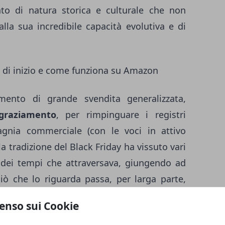
to di natura storica e culturale che non
lla sua incredibile capacità evolutiva e di
ta di inizio e come funziona su Amazon
nto di grande svendita generalizzata,
graziamento
, per rimpinguare i registri
agnia commerciale (con le voci in attivo
la tradizione del Black Friday ha vissuto vari
to dei tempi che attraversava, giungendo ad
ciò che lo riguarda passa, per larga parte,
mmerce.
Amazon
, di concerto con le sue
enso sui Cookie
llo con colossi come
Apple
e
Samsung
, ha