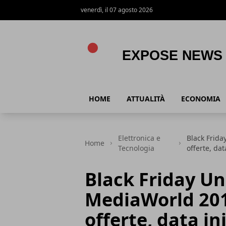
venerdì, il 07 agosto 2026
Expose News
HOME
ATTUALITÀ
ECONOMIA
Elettronica e
Black Frida
Home
Tecnologia
offerte, da
Black Friday Un
MediaWorld 201
offerte, data i