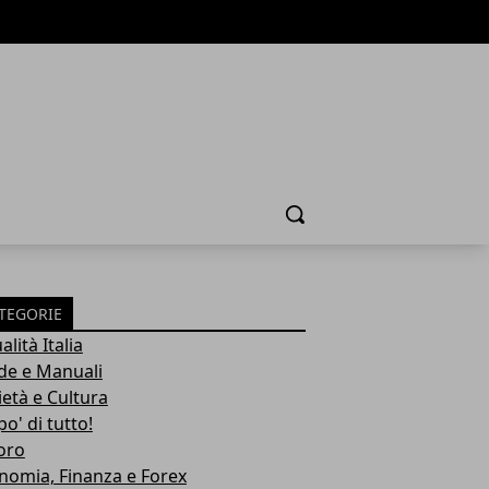
Cerca
TEGORIE
alità Italia
de e Manuali
ietà e Cultura
o' di tutto!
oro
nomia, Finanza e Forex