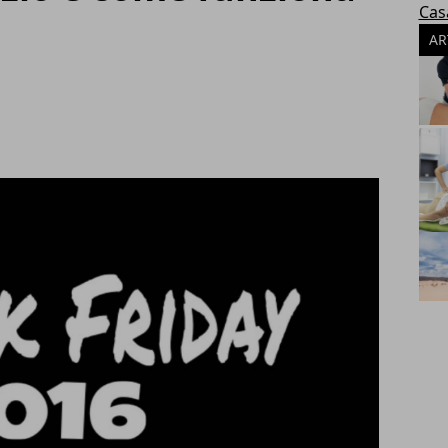
Cas
AR