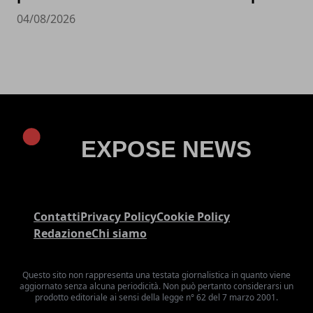
04/08/2026
Contatti
Privacy Policy
Cookie Policy
Redazione
Chi siamo
Questo sito non rappresenta una testata giornalistica in quanto viene
aggiornato senza alcuna periodicità. Non può pertanto considerarsi un
prodotto editoriale ai sensi della legge n° 62 del 7 marzo 2001.