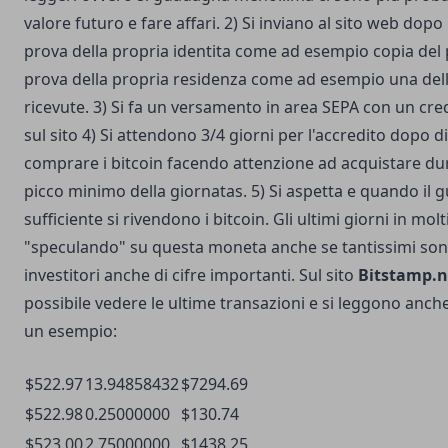
valore futuro e fare affari. 2) Si inviano al sito web dopo
prova della propria identita come ad esempio copia del
prova della propria residenza come ad esempio una dell
ricevute. 3) Si fa un versamento in area SEPA con un cre
sul sito 4) Si attendono 3/4 giorni per l'accredito dopo d
comprare i bitcoin facendo attenzione ad acquistare du
picco minimo della giornatas. 5) Si aspetta e quando il 
sufficiente si rivendono i bitcoin. Gli ultimi giorni in mol
"speculando" su questa moneta anche se tantissimi sono g
investitori anche di cifre importanti. Sul sito
Bitstamp.n
possibile vedere le ultime transazioni e si leggono anche
un esempio:
$522.97
13.94858432
$7294.69
$522.98
0.25000000
$130.74
$523.00
2.75000000
$1438.25