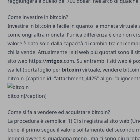
raggiungerà è quello dei 700 dollari nell'arco di qualche
Come investire in bitcoin?
Investire in bitcoin è facile in quanto la moneta virtual
come ongi altra moneta, l'unica differenza è che non ci
valore è dato solo dalla capacità di cambio tra chi com
chi la vende. Attualmente i siti web più quotati sono il si
sito web https://
mtgox
.com. Su entrambi i siti web è po
wallet (portafoglio per
bitcoin
) virtuale,
vendere bitcoin
bitcoin
. [caption id="attachment_4425" align="aligncent
bitcoin[/caption]
Come si fa a vendere ed acquistare bitcoin?
La procedura è semplice: 1) Ci si registra al sito web (Uno
bene, il primo segue il valore solitamente del secondo 
leggeri ovvero si guadagna meno...ma ci sono piu probabi