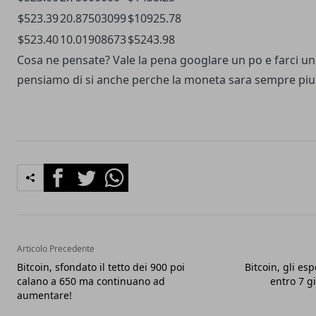
$523.39
20.87503099
$10925.78
$523.40
10.01908673
$5243.98
Cosa ne pensate? Vale la pena googlare un po e farci un
pensiamo di si anche perche la moneta sara sempre pi
Facebook
Twitter
Whatsapp
Articolo Precedente
Bitcoin, sfondato il tetto dei 900 poi
Bitcoin, gli es
calano a 650 ma continuano ad
entro 7 gi
aumentare!