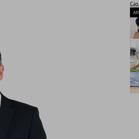
Cas
AR