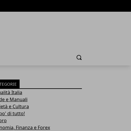
Cerca
TEGORIE
alità Italia
de e Manuali
ietà e Cultura
o' di tutto!
oro
nomia, Finanza e Forex