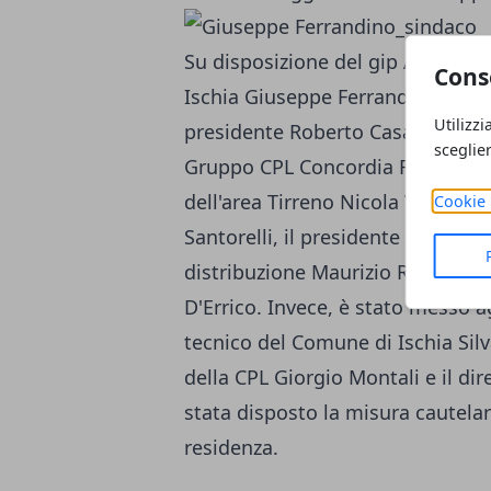
Su disposizione del gip Amelia Pri
Cons
Ischia Giuseppe Ferrandino, Massi
Utilizzi
presidente Roberto Casari, il resp
sceglie
Gruppo CPL Concordia Francesco 
dell'area Tirreno Nicola Verrini, 
Cookie 
Santorelli, il presidente del con
distribuzione Maurizio Rinaldi e
D'Errico. Invece, è stato messo agl
tecnico del Comune di Ischia Sil
della CPL Giorgio Montali e il d
stata disposto la misura cautela
residenza.