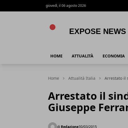
giovedì, il 06 agosto 2026
Expose News
HOME
ATTUALITÀ
ECONOMIA
Home
Attualità Italia
Arrestato il
Arrestato il sin
Giuseppe Ferra
di
Redazione
30/03/2015