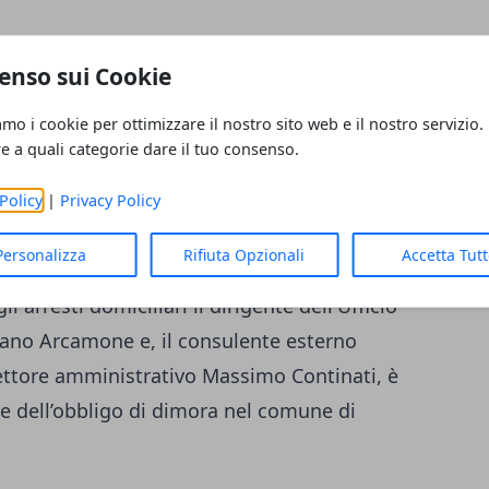
mavera in carcere sono finiti: il sindaco di
enso sui Cookie
mo Ferrandino (fratello del sindaco), l'ex
amo i cookie per ottimizzare il nostro sito web e il nostro servizio.
onsabile delle relazioni istituzionali del
re a quali categorie dare il tuo consenso.
Simone, ), il responsabile commerciale
il responsabile del nord Africa Bruno
Policy
|
Privacy Policy
siglio di amministrazione della CPL
Personalizza
Rifiuta Opzionali
Accetta Tut
 l'imprenditore casertano Massimiliano
i arresti domiciliari il dirigente dell'Ufficio
vano Arcamone e, il consulente esterno
irettore amministrativo Massimo Continati, è
re dell’obbligo di dimora nel comune di