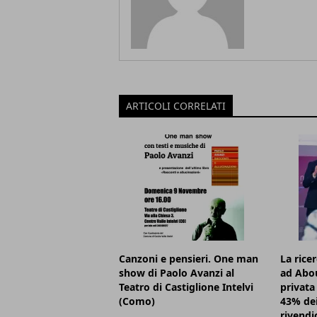
ARTICOLI CORRELATI
Canzoni e pensieri. One man
La rice
show di Paolo Avanzi al
ad Abou
Teatro di Castiglione Intelvi
privata 
(Como)
43% dei
rivendi