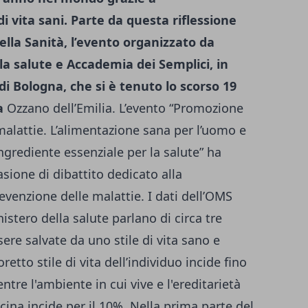
i vita sani.
Parte da questa riflessione
lla Sanità, l’evento organizzato da
la salute e Accademia dei Semplici, in
di Bologna, che si è tenuto lo scorso 19
a
Ozzano dell’Emilia. L’evento “Promozione
malattie. L’alimentazione sana per l’uomo e
n ingrediente essenziale per la salute” ha
sione di dibattito dedicato alla
evenzione delle malattie. I dati dell’OMS
nistero della salute parlano di circa tre
ere salvate da uno stile di vita sano e
etto stile di vita dell’individuo incide fino
ntre l'ambiente in cui vive e l'ereditarietà
cina incide per il 10%. Nella prima parte del