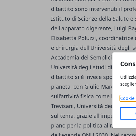
dibattito sono intervenuti il pr
Istituto di Scienze della Salute e
dell'apparato digerente, Luigi Ba
Elisabetta Poluzzi, coordinatrice
e chirurgia dell’Università degli
Accademia dei Semplici. L’event
Cons
Università degli studi di Bologna
dibattito si è invece spostato sul
Utilizzi
sceglie
pianeta, con Giulio Marchesini, U
sull’attività fisica come ingredie
Cookie 
Trevisani, Università degli studi 
sul tema, grazie all’impegno dell
piano per la politica alimentare 
dell’agenda ONU 2030. Nel raccon