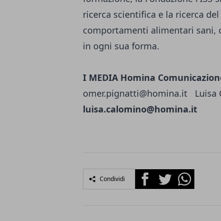
ricerca scientifica e la ricerca d
comportamenti alimentari sani, c
in ogni sua forma.
CONTA
I MEDIA
Homina Comunicazion
omer.pignatti@homina.it
Luisa 
luisa.calomino@homina.it
Facebook
Twitter
Whatsapp
Condividi