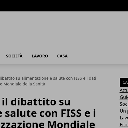
SOCIETÀ
LAVORO
CASA
 dibattito su alimentazione e salute con FISS e i dati
CA
e Mondiale della Sanità
Attu
Gui
 il dibattito su
Soc
 salute con FISS e i
Un p
Lav
izzazione Mondiale
Eco