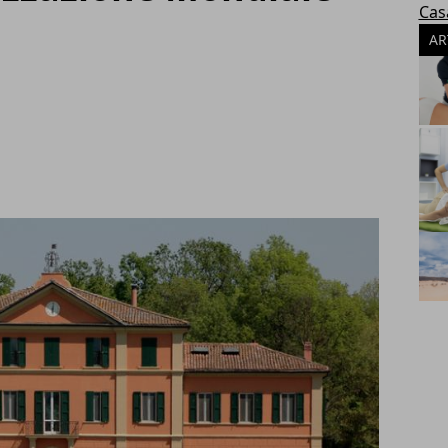
Cas
AR