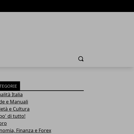
Cerca
TEGORIE
alità Italia
de e Manuali
ietà e Cultura
o' di tutto!
oro
nomia, Finanza e Forex